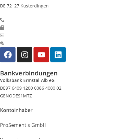
DE 72127 Kusterdingen
+49 7071 700266
+49 7071 700265
info@prosementis.de
www.prosementis.de
Bankverbindungen
Volksbank Ermstal-Alb eG
DE97 6409 1200 0086 4000 02
GENODES1MTZ
Kontoinhaber
ProSementis GmbH