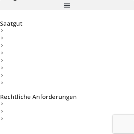
Saatgut
Greens
Vorgrün
Abschlag
Fairway
Semirough und Rough
Sportrasen
Spiel und Gebrauchrasen
Landschaftsrasen
Rechtliche Anforderungen
Impressum
Datenschutzerklärung
Allgemeine Geschäftsbedingungen