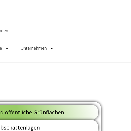
unden
e
Unternehmen
d öffentliche Grünflächen
lbschattenlagen