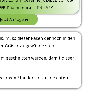
15% Lolium perenne JUBILEE EG 10%
 5% Poa nemoralis ENHARY
▾
Jetzt Anfragen
is, muss dieser Rasen dennoch in den
r Gräser zu gewährleisten.
 cm geschnitten werden, damit dieser
ierigen Standorten zu erleichtern.