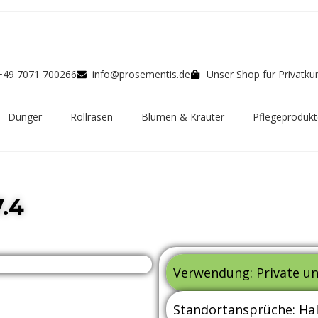
+49 7071 700266
info@prosementis.de
Unser Shop für Privatk
Dünger
Rollrasen
Blumen & Kräuter
Pflegeprodukt
.4
Verwendung: Private un
Standortansprüche: Ha