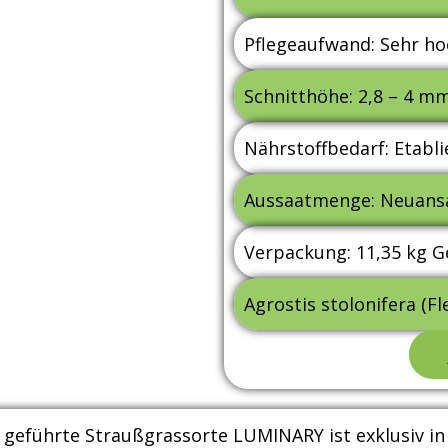
Pflegeaufwand: Sehr ho
Schnitthöhe: 2,8 – 4 m
Nährstoffbedarf: Etabli
Aussaatmenge: Neuansaa
Verpackung: 11,35 kg 
Agrostis stolonifera (F
te geführte Straußgrassorte LUMINARY ist exklusiv 