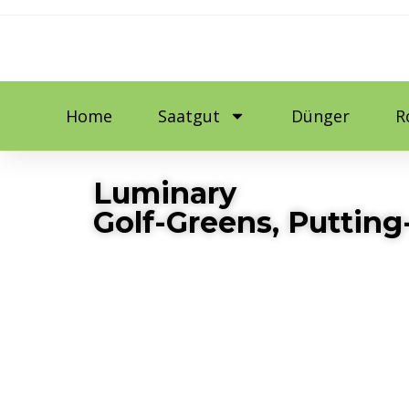
Home
Saatgut
Dünger
R
Luminary
Golf-Greens, Puttin