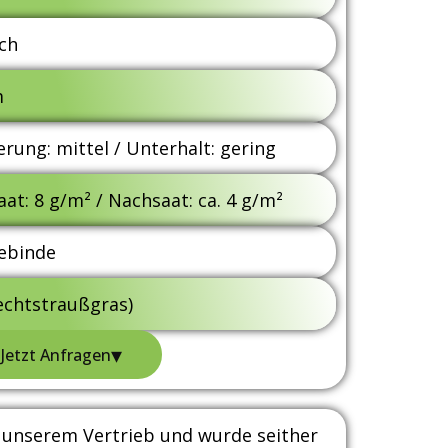
ch
m
erung: mittel / Unterhalt: gering
t: 8 g/m² / Nachsaat: ca. 4 g/m²
Gebinde
lechtstraußgras)
▾
Jetzt Anfragen
in unserem Vertrieb und wurde seither