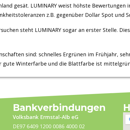
schland gesät. LUMINARY weist höhste Bewertungen 
ankheitstoleranzen z.B. gegenüber Dollar Spot und 
suchen steht LUMINARY sogar an erster Stelle. Dies
chaften sind: schnelles Ergrünen im Frühjahr, sehr
r gute Winterfarbe und die Blattfarbe ist mittelgrün
Bankverbindungen
H
Volksbank Ermstal-Alb eG
DE97 6409 1200 0086 4000 02