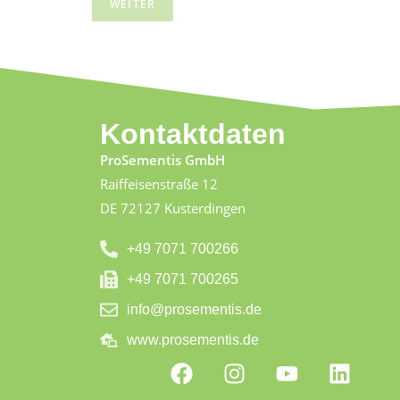
n
WEITER
u
m
m
e
r
P
r
Kontaktdaten
o
d
ProSementis GmbH
u
Raiffeisenstraße 12
k
DE 72127 Kusterdingen
t
+49 7071 700266
+49 7071 700265
info@prosementis.de
www.prosementis.de