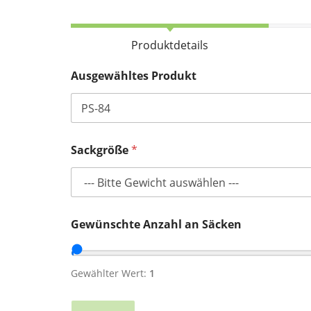
Produktdetails
L
Ausgewähltes Produkt
i
e
f
e
r
a
Sackgröße
*
d
r
e
s
s
e
Gewünschte Anzahl an Säcken
K
u
n
Gewählter Wert:
1
d
e
n